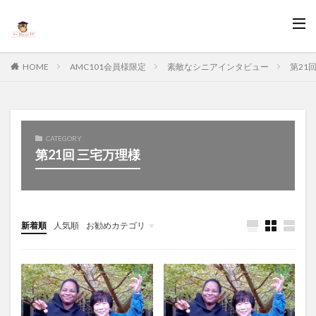
HOME
AMC101会員様限定
素敵なシニアインタビュー
第21
CATEGORY
第21回 三宅万理様
新着順
人気順
お勧めカテゴリ
会員からの投稿