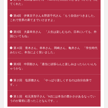
てくれた」
第6回 伊東京子さん＆野原千代さん 「もう自信がつきました。
これで世界の果てまでいけますよ」
第5回 大森幸夫さん 「人生は楽しむもの。日本にいても、外
国にいてもね」
第４回 青木さん、幸本さん、岡崎さん、亀井さん 「学生時代
みたいに、本当によく笑いました」
第3回 中田順さん 「適当に頑張らんと楽しみはったらいいんち
ゃうかな」
第２回 塩原聰さん 「やっぱり楽しくするのは自分自身で
す。」
第１回 松元美智子さん「NZには本当の豊かさがあるなってい
うのが最初に思ったことなんです。」