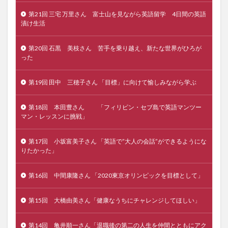
第21回 三宅 万里さん 富士山を見ながら英語留学 4日間の英語
漬け生活
第20回 石黒 美枝さん 苦手を乗り越え、新たな世界がひろが
った
第19回 田中 三穂子さん 「目標」に向けて愉しみながら学ぶ
第18回 本田豊さん 「フィリピン・セブ島で英語マンツー
マン・レッスンに挑戦」
第17回 小坂富美子さん 「英語で”大人の会話”ができるようにな
りたかった」
第16回 中間康隆さん 「2020東京オリンピックを目標として」
第15回 大橋由美さん「健康なうちにチャレンジしてほしい」
第14回 亀井順一さん「退職後の第二の人生を仲間とともにアク