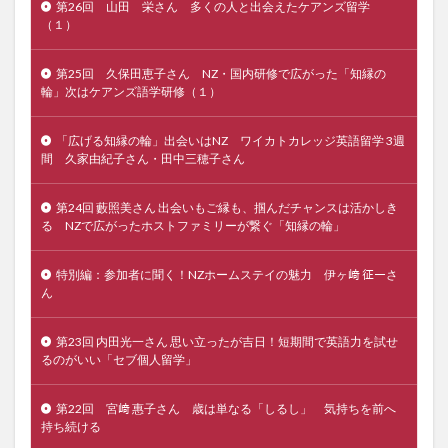
第26回 山田 栄さん 多くの人と出会えたケアンズ留学
（１）
第25回 久保田恵子さん NZ・国内研修で広がった「知縁の
輪」次はケアンズ語学研修（１）
「広げる知縁の輪」出会いはNZ ワイカトカレッジ英語留学 3週
間 久家由紀子さん・田中三穂子さん
第24回 藪照美さん 出会いもご縁も、掴んだチャンスは活かしき
る NZで広がったホストファミリーが繋ぐ「知縁の輪」
特別編：参加者に聞く！NZホームステイの魅力 伊ヶ﨑 征一さ
ん
第23回 内田光一さん 思い立ったが吉日！短期間で英語力を試せ
るのがいい「セブ個人留学」
第22回 宮﨑 惠子さん 歳は単なる「しるし」 気持ちを前へ
持ち続ける