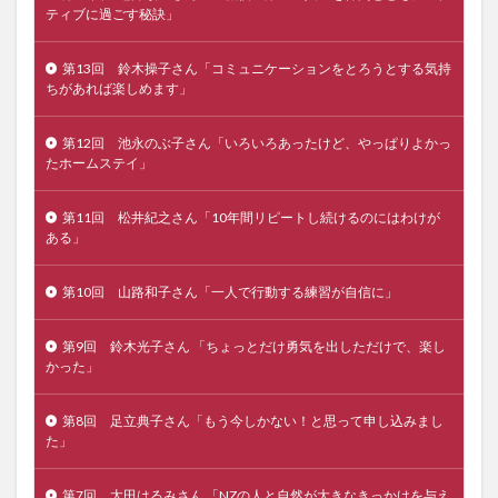
ティブに過ごす秘訣」
第13回 鈴木操子さん「コミュニケーションをとろうとする気持
ちがあれば楽しめます」
第12回 池永のぶ子さん「いろいろあったけど、やっぱりよかっ
たホームステイ」
第11回 松井紀之さん「10年間リピートし続けるのにはわけが
ある」
第10回 山路和子さん「一人で行動する練習が自信に」
第9回 鈴木光子さん 「ちょっとだけ勇気を出しただけで、楽し
かった」
第8回 足立典子さん「もう今しかない！と思って申し込みまし
た」
第7回 太田はるみさん 「NZの人と自然が大きなきっかけを与え