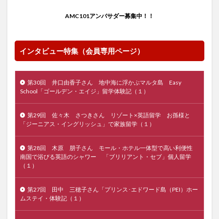
AMC101アンバサダー募集中！！
インタビュー特集（会員専用ページ）
第30回 井口由香子さん 地中海に浮かぶマルタ島 Easy
School「ゴールデン・エイジ」留学体験記（１）
第29回 佐々木 さつきさん リゾート×英語留学 お孫様と
「ジーニアス・イングリッシュ」で家族留学（１）
第28回 木原 朋子さん モール・ホテル一体型で高い利便性
南国で浴びる英語のシャワー 「ブリリアント・セブ」個人留学
（１）
第27回 田中 三穂子さん「プリンス･エドワード島（PEI）ホー
ムステイ・体験記（１）