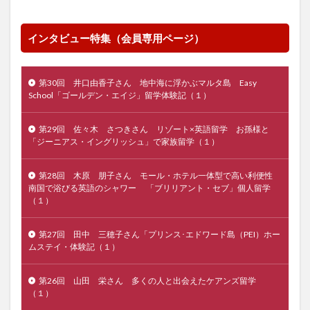
インタビュー特集（会員専用ページ）
第30回 井口由香子さん 地中海に浮かぶマルタ島 Easy
School「ゴールデン・エイジ」留学体験記（１）
第29回 佐々木 さつきさん リゾート×英語留学 お孫様と
「ジーニアス・イングリッシュ」で家族留学（１）
第28回 木原 朋子さん モール・ホテル一体型で高い利便性
南国で浴びる英語のシャワー 「ブリリアント・セブ」個人留学
（１）
第27回 田中 三穂子さん「プリンス･エドワード島（PEI）ホー
ムステイ・体験記（１）
第26回 山田 栄さん 多くの人と出会えたケアンズ留学
（１）