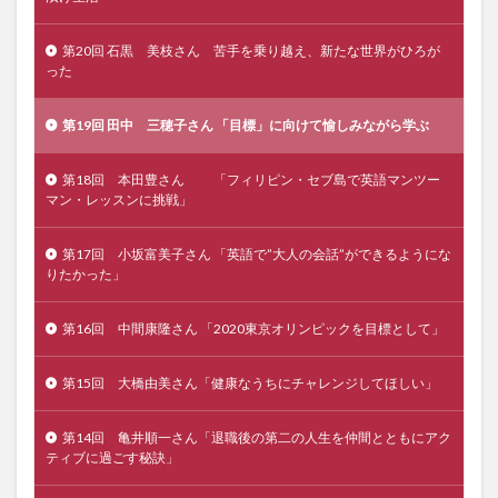
第20回 石黒 美枝さん 苦手を乗り越え、新たな世界がひろが
った
第19回 田中 三穂子さん 「目標」に向けて愉しみながら学ぶ
第18回 本田豊さん 「フィリピン・セブ島で英語マンツー
マン・レッスンに挑戦」
第17回 小坂富美子さん 「英語で”大人の会話”ができるようにな
りたかった」
第16回 中間康隆さん 「2020東京オリンピックを目標として」
第15回 大橋由美さん「健康なうちにチャレンジしてほしい」
第14回 亀井順一さん「退職後の第二の人生を仲間とともにアク
ティブに過ごす秘訣」