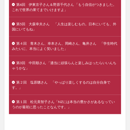
第6回 伊東京子さん＆野原千代さん 「もう自信がつきました。
これで世界の果てまでいけますよ」
第5回 大森幸夫さん 「人生は楽しむもの。日本にいても、外
国にいてもね」
第４回 青木さん、幸本さん、岡崎さん、亀井さん 「学生時代
みたいに、本当によく笑いました」
第3回 中田順さん 「適当に頑張らんと楽しみはったらいいんち
ゃうかな」
第２回 塩原聰さん 「やっぱり楽しくするのは自分自身で
す。」
第１回 松元美智子さん「NZには本当の豊かさがあるなってい
うのが最初に思ったことなんです。」