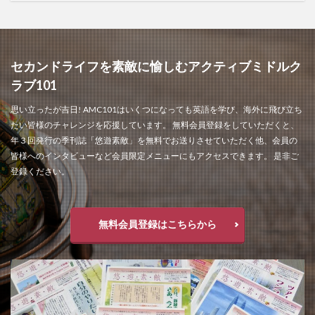
セカンドライフを素敵に愉しむアクティブミドルク
ラブ101
思い立ったが吉日! AMC101はいくつになっても英語を学び、海外に飛び立ち
たい皆様のチャレンジを応援しています。 無料会員登録をしていただくと、
年３回発行の季刊誌「悠遊素敵」を無料でお送りさせていただく他、会員の
皆様へのインタビューなど会員限定メニューにもアクセスできます。 是非ご
登録ください。
無料会員登録はこちらから