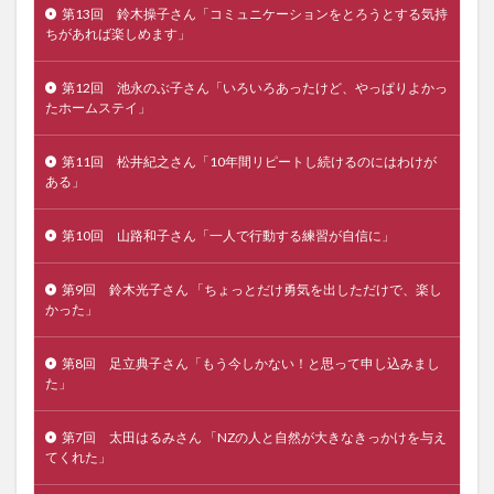
第13回 鈴木操子さん「コミュニケーションをとろうとする気持
ちがあれば楽しめます」
第12回 池永のぶ子さん「いろいろあったけど、やっぱりよかっ
たホームステイ」
第11回 松井紀之さん「10年間リピートし続けるのにはわけが
ある」
第10回 山路和子さん「一人で行動する練習が自信に」
第9回 鈴木光子さん 「ちょっとだけ勇気を出しただけで、楽し
かった」
第8回 足立典子さん「もう今しかない！と思って申し込みまし
た」
第7回 太田はるみさん 「NZの人と自然が大きなきっかけを与え
てくれた」