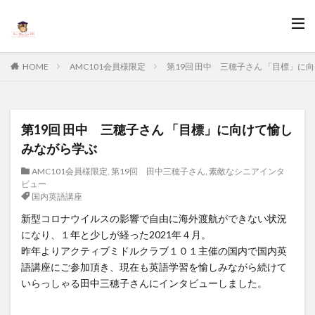
HOME
AMC101会員様限定
第19回 田中 三穂子さん 「目標」に
第19回 田中 三穂子さん 「目標」に向けて愉し
みながら学ぶ
AMC101会員様限定
,
第19回 田中三穂子さん
,
素敵なシニアインタ
ビュー
国内英語講座
新型コロナウイルスの影響で自由に海外渡航ができない状況
になり、１年と少しが経った2021年４月。
昨年よりアクティブミドルクラブ１０１主催の国内で国内英
語講座にご参加頂き、現在も英語学習を愉しみながら続けて
いらっしゃる田中三穂子さんにインタビューしました。