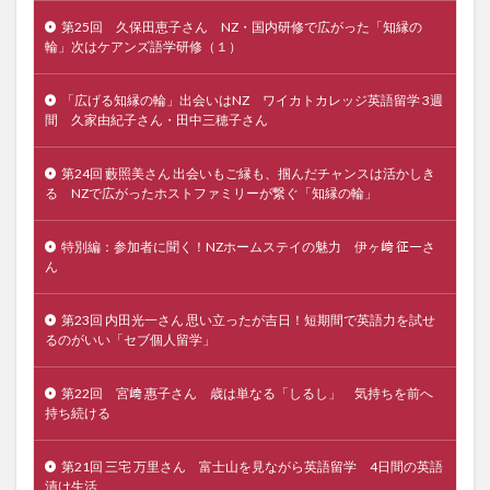
第25回 久保田恵子さん NZ・国内研修で広がった「知縁の
輪」次はケアンズ語学研修（１）
「広げる知縁の輪」出会いはNZ ワイカトカレッジ英語留学 3週
間 久家由紀子さん・田中三穂子さん
第24回 藪照美さん 出会いもご縁も、掴んだチャンスは活かしき
る NZで広がったホストファミリーが繋ぐ「知縁の輪」
特別編：参加者に聞く！NZホームステイの魅力 伊ヶ﨑 征一さ
ん
第23回 内田光一さん 思い立ったが吉日！短期間で英語力を試せ
るのがいい「セブ個人留学」
第22回 宮﨑 惠子さん 歳は単なる「しるし」 気持ちを前へ
持ち続ける
第21回 三宅 万里さん 富士山を見ながら英語留学 4日間の英語
漬け生活