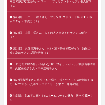
南国で浴びる英語のシャワー 「ブリリアント・セブ」個人留学
（１）
第27回 田中 三穂子さん「プリンス･エドワード島（PEI）ホー
ムステイ・体験記（１）
第26回 山田 栄さん 多くの人と出会えたケアンズ留学
（１）
第25回 久保田恵子さん NZ・国内研修で広がった「知縁の
輪」次はケアンズ語学研修（１）
「広げる知縁の輪」出会いはNZ ワイカトカレッジ英語留学 3週
間 久家由紀子さん・田中三穂子さん
第24回 藪照美さん 出会いもご縁も、掴んだチャンスは活かしき
る NZで広がったホストファミリーが繋ぐ「知縁の輪」
特別編：参加者に聞く！NZホームステイの魅力 伊ヶ﨑 征一さ
ん