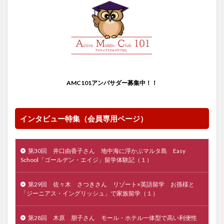
AMC101アンバサダー募集中！！
インタビュー特集（会員専用ページ）
第30回 井口由香子さん 地中海に浮かぶマルタ島 Easy
School「ゴールデン・エイジ」留学体験記（１）
第29回 佐々木 さつきさん リゾート×英語留学 お孫様と
「ジーニアス・イングリッシュ」で家族留学（１）
第28回 木原 朋子さん モール・ホテル一体型で高い利便性