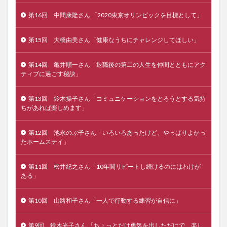
第16回 中間康隆さん 「2020東京オリンピックを目標として」
第15回 大橋由美さん「健康なうちにチャレンジしてほしい」
第14回 亀井順一さん「退職後の第二の人生を仲間とともにアク
ティブに過ごす秘訣」
第13回 鈴木操子さん「コミュニケーションをとろうとする気持
ちがあれば楽しめます」
第12回 池永のぶ子さん「いろいろあったけど、やっぱりよかっ
たホームステイ」
第11回 松井紀之さん「10年間リピートし続けるのにはわけが
ある」
第10回 山路和子さん「一人で行動する練習が自信に」
第9回 鈴木光子さん 「ちょっとだけ勇気を出しただけで、楽し