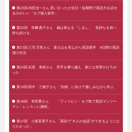
第23回 内田光一さん 思い立ったが吉日！短期間で英語力を試せ
るのがいい「セブ個人留学」
第22回 宮﨑 惠子さん 歳は単なる「しるし」 気持ちを前へ
持ち続ける
第21回 三宅 万里さん 富士山を見ながら英語留学 4日間の英語
漬け生活
第20回 石黒 美枝さん 苦手を乗り越え、新たな世界がひろが
った
第19回 田中 三穂子さん 「目標」に向けて愉しみながら学ぶ
第18回 本田豊さん 「フィリピン・セブ島で英語マンツー
マン・レッスンに挑戦」
第17回 小坂富美子さん 「英語で”大人の会話”ができるようにな
りたかった」