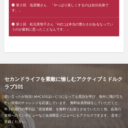
第２回 塩原聰さん 「やっぱり楽しくするのは自分自身で
す。」
第１回 松元美智子さん「NZには本当の豊かさがあるなってい
うのが最初に思ったことなんです。」
セカンドライフを素敵に愉しむアクティブミドルク
ラブ101
思い立ったが吉日! AMC101はいくつになっても英語を学び、海外に飛び立ち
たい皆様のチャレンジを応援しています。 無料会員登録をしていただくと、
年３回発行の季刊誌「悠遊素敵」を無料でお送りさせていただく他、会員の
皆様へのインタビューなど会員限定メニューにもアクセスできます。 是非ご
登録ください。