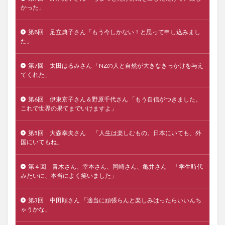
かった」
第8回 足立典子さん「もう今しかない！と思って申し込みまし
た」
第7回 太田はるみさん 「NZの人と自然が大きなきっかけを与え
てくれた」
第6回 伊東京子さん＆野原千代さん 「もう自信がつきました。
これで世界の果てまでいけますよ」
第5回 大森幸夫さん 「人生は楽しむもの。日本にいても、外
国にいてもね」
第４回 青木さん、幸本さん、岡崎さん、亀井さん 「学生時代
みたいに、本当によく笑いました」
第3回 中田順さん 「適当に頑張らんと楽しみはったらいいんち
ゃうかな」