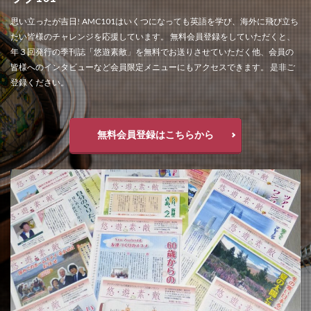
思い立ったが吉日! AMC101はいくつになっても英語を学び、海外に飛び立ち
たい皆様のチャレンジを応援しています。 無料会員登録をしていただくと、
年３回発行の季刊誌「悠遊素敵」を無料でお送りさせていただく他、会員の
皆様へのインタビューなど会員限定メニューにもアクセスできます。 是非ご
登録ください。
無料会員登録はこちらから