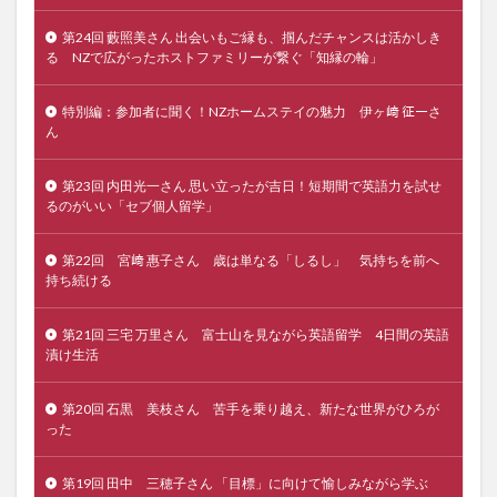
第24回 藪照美さん 出会いもご縁も、掴んだチャンスは活かしき
る NZで広がったホストファミリーが繋ぐ「知縁の輪」
特別編：参加者に聞く！NZホームステイの魅力 伊ヶ﨑 征一さ
ん
第23回 内田光一さん 思い立ったが吉日！短期間で英語力を試せ
るのがいい「セブ個人留学」
第22回 宮﨑 惠子さん 歳は単なる「しるし」 気持ちを前へ
持ち続ける
第21回 三宅 万里さん 富士山を見ながら英語留学 4日間の英語
漬け生活
第20回 石黒 美枝さん 苦手を乗り越え、新たな世界がひろが
った
第19回 田中 三穂子さん 「目標」に向けて愉しみながら学ぶ