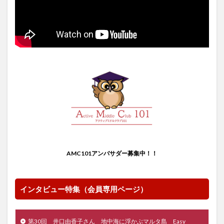
AMC101アンバサダー募集中！！
インタビュー特集（会員専用ページ）
第30回 井口由香子さん 地中海に浮かぶマルタ島 Easy