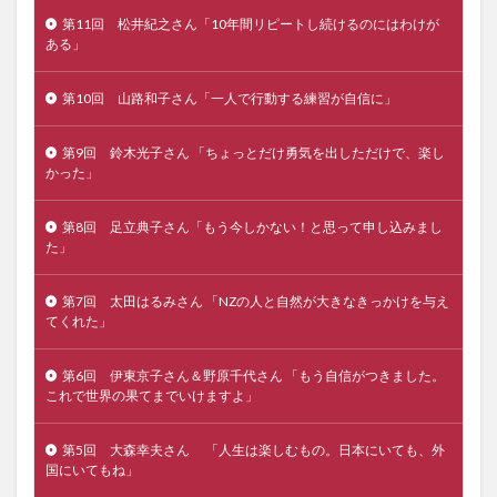
第11回 松井紀之さん「10年間リピートし続けるのにはわけが
ある」
第10回 山路和子さん「一人で行動する練習が自信に」
第9回 鈴木光子さん 「ちょっとだけ勇気を出しただけで、楽し
かった」
第8回 足立典子さん「もう今しかない！と思って申し込みまし
た」
第7回 太田はるみさん 「NZの人と自然が大きなきっかけを与え
てくれた」
第6回 伊東京子さん＆野原千代さん 「もう自信がつきました。
これで世界の果てまでいけますよ」
第5回 大森幸夫さん 「人生は楽しむもの。日本にいても、外
国にいてもね」