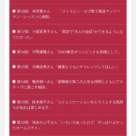
第18回 本田豊さん 「フィリピン・セブ島で英語マンツー
マン・レッスンに挑戦」
第17回 小坂富美子さん 「英語で”大人の会話”ができるようにな
りたかった」
第16回 中間康隆さん 「2020東京オリンピックを目標として」
第15回 大橋由美さん「健康なうちにチャレンジしてほしい」
第14回 亀井順一さん「退職後の第二の人生を仲間とともにアク
ティブに過ごす秘訣」
第13回 鈴木操子さん「コミュニケーションをとろうとする気持
ちがあれば楽しめます」
第12回 池永のぶ子さん「いろいろあったけど、やっぱりよかっ
たホームステイ」