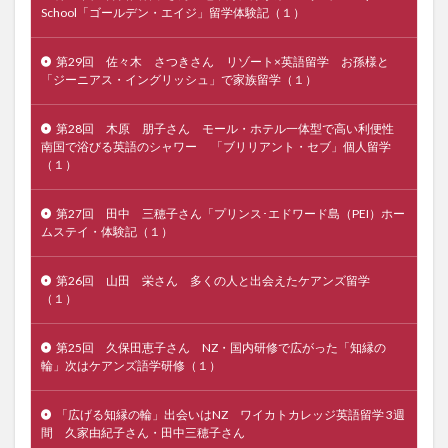
School「ゴールデン・エイジ」留学体験記（１）
第29回 佐々木 さつきさん リゾート×英語留学 お孫様と
「ジーニアス・イングリッシュ」で家族留学（１）
第28回 木原 朋子さん モール・ホテル一体型で高い利便性
南国で浴びる英語のシャワー 「ブリリアント・セブ」個人留学
（１）
第27回 田中 三穂子さん「プリンス･エドワード島（PEI）ホー
ムステイ・体験記（１）
第26回 山田 栄さん 多くの人と出会えたケアンズ留学
（１）
第25回 久保田恵子さん NZ・国内研修で広がった「知縁の
輪」次はケアンズ語学研修（１）
「広げる知縁の輪」出会いはNZ ワイカトカレッジ英語留学 3週
間 久家由紀子さん・田中三穂子さん